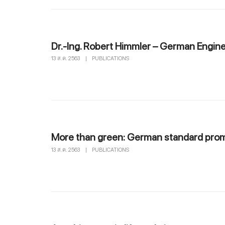
Dr.-Ing. Robert Himmler – German Engine
13 ส.ค. 2563
|
PUBLICATIONS
More than green: German standard prom
13 ส.ค. 2563
|
PUBLICATIONS