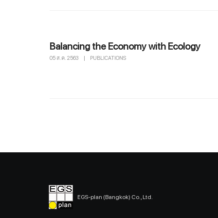
Balancing the Economy with Ecology
05 ส.ค. 2563
|
PUBLICATIONS
EGS-plan (Bangkok) Co., Ltd.