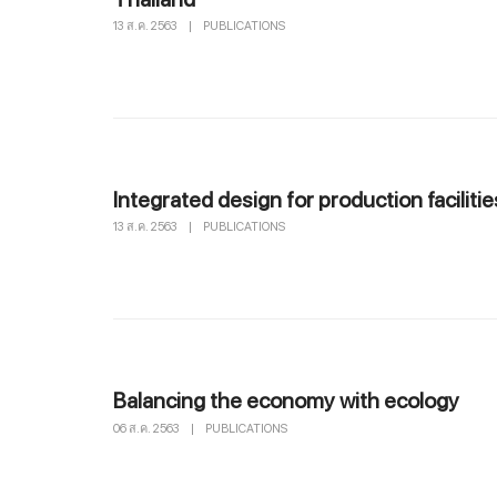
13 ส.ค. 2563
|
PUBLICATIONS
Integrated design for production facilitie
13 ส.ค. 2563
|
PUBLICATIONS
Balancing the economy with ecology
06 ส.ค. 2563
|
PUBLICATIONS