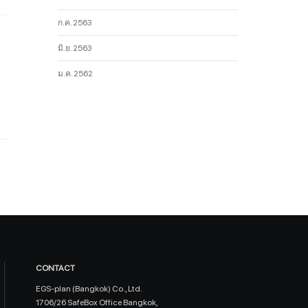
ก.ค. 2563
มิ.ย. 2563
ม.ค. 2562
CONTACT
EGS-plan (Bangkok) Co., Ltd.
1706/26 SafeBox Office Bangkok,